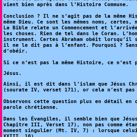
vient bien après dans l’Histoire Commune.
Conclusion ? Il ne s’agit pas de la même Hi
même Dieu. Ce sont les mêmes noms, certes, 
La Bible relate un Commencement et l’arrivé
les choses. Rien de tel dans le Coran. L’ho
instrument. Certes Abraham obéit lorsqu’il 
il ne le dit pas à l’enfant. Pourquoi ? San
d’obéir.
Si ce n’est pas la même Histoire, ce n’est 
Jésus.
Ainsi, il est dit dans l’islam que Jésus Ch
(sourate IV, verset 171), or cela n’est pas
Observons cette question plus en détail en 
parole chrétienne.
Dans les Évangiles, il semble bien que Jésu
Chapitre III, Verset 17), non pas comme éta
moment singulier (Mt. IV, 7) : lorsque celu
XXIII, 10).