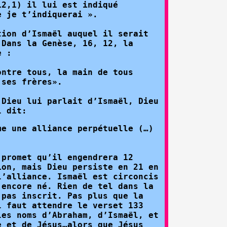
12,1) il lui est indiqué
e je t’indiquerai ».
tion d’Ismaël auquel il serait
 Dans la Genèse, 16, 12, la
e :
ontre tous, la main de tous
 ses frères».
 Dieu lui parlait d’Ismaël, Dieu
l dit:
me une alliance perpétuelle (…)
 promet qu’il engendrera 12
ion, mais Dieu persiste en 21 en
l’alliance. Ismaël est circoncis
 encore né. Rien de tel dans la
 pas inscrit. Pas plus que la
l faut attendre le verset 133
les noms d’Abraham, d’Ismaël, et
e et de Jésus…alors que Jésus