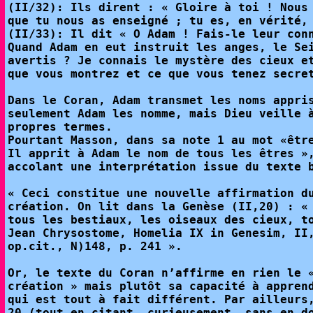
(II/32): Ils dirent : « Gloire à toi ! Nous
que tu nous as enseigné ; tu es, en vérité,
(II/33): Il dit « O Adam ! Fais-le leur con
Quand Adam en eut instruit les anges, le Se
avertis ? Je connais le mystère des cieux e
que vous montrez et ce que vous tenez secre
Dans le Coran, Adam transmet les noms appri
seulement Adam les nomme, mais Dieu veille 
propres termes.
Pourtant Masson, dans sa note 1 au mot «êtr
Il apprit à Adam le nom de tous les êtres »
accolant une interprétation issue du texte 
« Ceci constitue une nouvelle affirmation d
création. On lit dans la Genèse (II,20) : «
tous les bestiaux, les oiseaux des cieux, t
Jean Chrysostome, Homelia IX in Genesim, II
op.cit., N)148, p. 241 ».
Or, le texte du Coran n’affirme en rien le 
création » mais plutôt sa capacité à appren
qui est tout à fait différent. Par ailleurs
20 (tout en citant, curieusement, sans en d