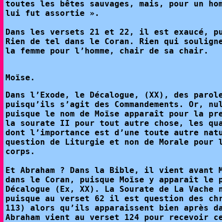
toutes les bêtes sauvages, mais, pour un ho
lui fut assortie ».
Dans les versets 21 et 22, il est exaucé, p
Rien de tel dans le Coran. Rien qui soulign
la femme pour l’homme, chair de sa chair.
Moïse.
Dans l’Exode, le Décalogue, (XX), des parol
puisqu’ils s’agit des Commandements. Or, nu
puisque le nom de Moïse apparaît pour la pr
la sourate II pour tout autre chose, les qu
dont l’importance est d’une toute autre nat
question de Liturgie et non de Morale pour 
corps.
Et Abraham ? Dans la Bible, il vient avant 
dans le Coran, puisque Moïse y apparaît le 
Décalogue (Ex, XX). La Sourate de La Vache 
puisque au verset 62 il est question des ch
113) alors qu’ils apparaissent bien après d
Abraham vient au verset 124 pour recevoir c