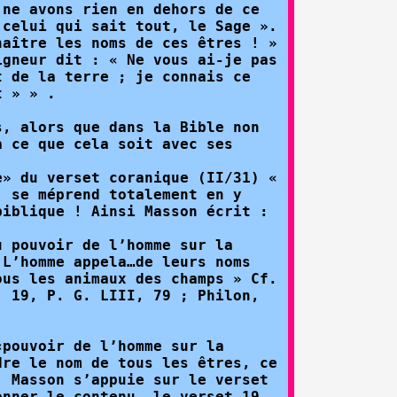
 ne avons rien en dehors de ce
 celui qui sait tout, le Sage ».
naître les noms de ces êtres ! »
igneur dit : « Ne vous ai-je pas
t de la terre ; je connais ce
t » » .
s, alors que dans la Bible non
à ce que cela soit avec ses
e» du verset coranique (II/31) «
, se méprend totalement en y
biblique ! Ainsi Masson écrit :
u pouvoir de l’homme sur la
 L’homme appela…de leurs noms
ous les animaux des champs » Cf.
, 19, P. G. LIII, 79 ; Philon,
«pouvoir de l’homme sur la
dre le nom de tous les êtres, ce
, Masson s’appuie sur le verset
onner le contenu, le verset 19