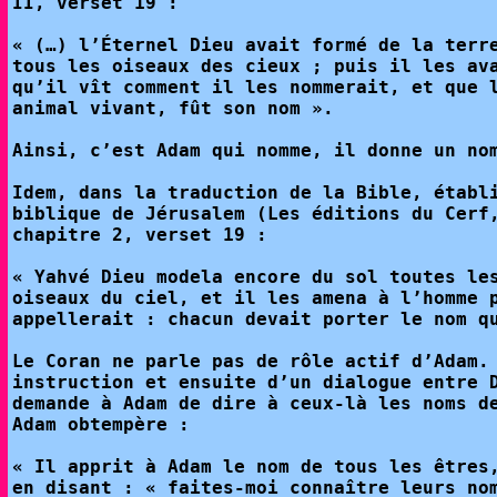
II, verset 19 :
« (…) l’Éternel Dieu avait formé de la terr
tous les oiseaux des cieux ; puis il les av
qu’il vît comment il les nommerait, et que 
animal vivant, fût son nom ».
Ainsi, c’est Adam qui nomme, il donne un no
Idem, dans la traduction de la Bible, établ
biblique de Jérusalem (Les éditions du Cerf
chapitre 2, verset 19 :
« Yahvé Dieu modela encore du sol toutes le
oiseaux du ciel, et il les amena à l’homme 
appellerait : chacun devait porter le nom q
Le Coran ne parle pas de rôle actif d’Adam.
instruction et ensuite d’un dialogue entre 
demande à Adam de dire à ceux-là les noms d
Adam obtempère :
« Il apprit à Adam le nom de tous les êtres
en disant : « faites-moi connaître leurs no