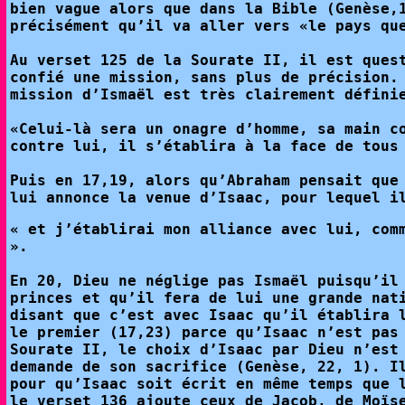
bien vague alors que dans la Bible (Genèse,
précisément qu’il va aller vers «le pays qu
Au verset 125 de la Sourate II, il est ques
confié une mission, sans plus de précision.
mission d’Ismaël est très clairement défini
«Celui-là sera un onagre d’homme, sa main c
contre lui, il s’établira à la face de tous
Puis en 17,19, alors qu’Abraham pensait que
lui annonce la venue d’Isaac, pour lequel i
« et j’établirai mon alliance avec lui, com
».
En 20, Dieu ne néglige pas Ismaël puisqu’il
princes et qu’il fera de lui une grande nat
disant que c’est avec Isaac qu’il établira 
le premier (17,23) parce qu’Isaac n’est pas
Sourate II, le choix d’Isaac par Dieu n’est
demande de son sacrifice (Genèse, 22, 1). I
pour qu’Isaac soit écrit en même temps que 
le verset 136 ajoute ceux de Jacob, de Moïs