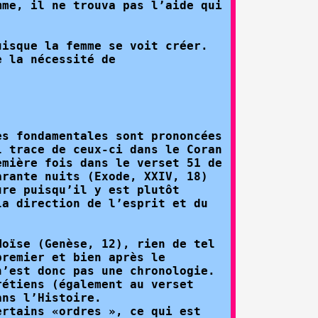
mme, il ne trouva pas l’aide qui
uisque la femme se voit créer.
e la nécessité de
es fondamentales sont prononcées
l trace de ceux-ci dans le Coran
emière fois dans le verset 51 de
arante nuits (Exode, XXIV, 18)
ure puisqu’il y est plutôt
la direction de l’esprit et du
Moïse (Genèse, 12), rien de tel
premier et bien après le
n’est donc pas une chronologie.
rétiens (également au verset
ans l’Histoire.
ertains «ordres », ce qui est